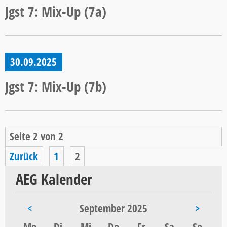
Jgst 7: Mix-Up (7a)
30.09.2025
Jgst 7: Mix-Up (7b)
Seite 2 von 2
Zurück
1
2
AEG Kalender
<
September 2025
>
ntag
enstag
ttwoch
nnerstag
eitag
mstag
nntag
Mo
Di
Mi
Do
Fr
Sa
So