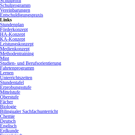
Schulprofil
Schulprogramm
Vereinbarungen
Entschuldigungspraxis
Links
Stundenplan
Förderkonzept
HA-Konzept
KA-Konzept
Leistungskonzept
Medienkonzept
Methodentraining
Mint
Studien- und Berufsorientierung
Fahrtenprogramm
Lernen
Unterrichtszeiten
Stundentafel
Erprobungsstufe
Mittelstufe
Oberstufe
Fächer
Biologie
Bilingualer Sachfachunterricht
Chemie
Deutsch
Englisch
Erdkunde