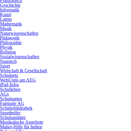
Französisch
Geschichte
Informatik
Kunst
Latein
Mathematik
Musik
Naturwissenschaften
Pädagogik
Philosophie
Physik
Religion
Sozialwissenschaften
Spanisch
Sport
Wirtschaft & Gesellschaft
Schulnetz
WebUntis am AEG
iPad-Infos
Schulleben
AGs
Schulgarten
Fairtrade AG
Schülerbibliothek
Sporthelfer
Schulsanitäter
Musikalische Angebote
Maher-Hilfe für Indien