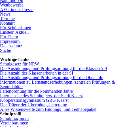
Balu und Du
Wettbewerbe
AEG in der Presse
News
Termine
Kontakt
Für SchülerInnen
Einstein Aktuell
Für Eltern
Impressum
Datenschutz
Suche
Wichtige Links
Schulgesetz für NRW
Die Ausbildungs- und Prüfungsordnung für die Klassen 5-9
Die Anzahl der Klassenarbeiten in der SI
Die Ausbildungs- und Prüfungsordnung für die Oberstufe
Informationen zu Lernstandserhebungen, zentralen Prüfungen &
Zentralabitur
Ferienordnung für die kommenden Jahre
Internetseite des Schulträgers, der Stadt Kaarst
Kooperationsgymnasium GBG Kaarst
Der Träger der Übermittagsbetreuung
Alles Wissenswerte zum Bildungs- und Teilhabepaket
Schulprofil
Navigation
Schulprogramm
überspringen
Vereinbarungen