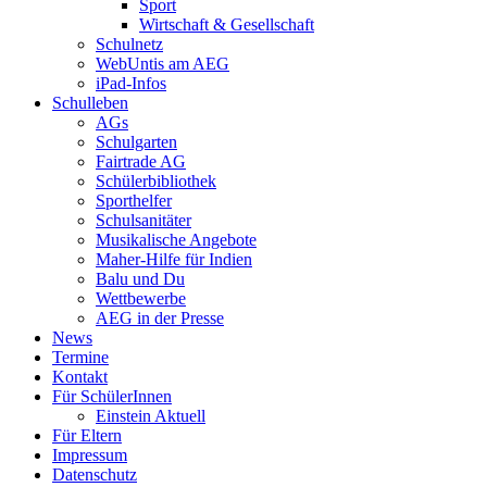
Sport
Wirtschaft & Gesellschaft
Schulnetz
WebUntis am AEG
iPad-Infos
Schulleben
AGs
Schulgarten
Fairtrade AG
Schülerbibliothek
Sporthelfer
Schulsanitäter
Musikalische Angebote
Maher-Hilfe für Indien
Balu und Du
Wettbewerbe
AEG in der Presse
News
Termine
Kontakt
Für SchülerInnen
Einstein Aktuell
Für Eltern
Impressum
Datenschutz