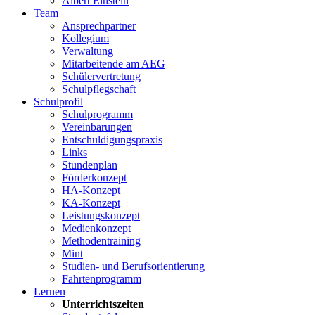
Albert Einstein
Team
Ansprechpartner
Kollegium
Verwaltung
Mitarbeitende am AEG
Schülervertretung
Schulpflegschaft
Schulprofil
Schulprogramm
Vereinbarungen
Entschuldigungspraxis
Links
Stundenplan
Förderkonzept
HA-Konzept
KA-Konzept
Leistungskonzept
Medienkonzept
Methodentraining
Mint
Studien- und Berufsorientierung
Fahrtenprogramm
Lernen
Unterrichtszeiten