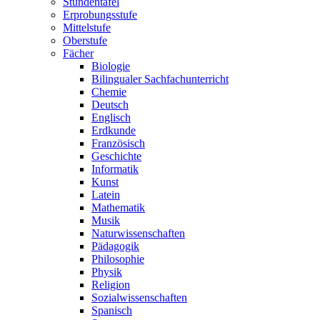
Stundentafel
Erprobungsstufe
Mittelstufe
Oberstufe
Fächer
Biologie
Bilingualer Sachfachunterricht
Chemie
Deutsch
Englisch
Erdkunde
Französisch
Geschichte
Informatik
Kunst
Latein
Mathematik
Musik
Naturwissenschaften
Pädagogik
Philosophie
Physik
Religion
Sozialwissenschaften
Spanisch