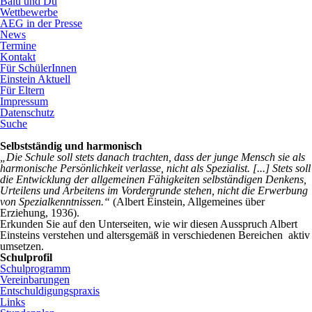
Balu und Du
Wettbewerbe
AEG in der Presse
News
Termine
Kontakt
Für SchülerInnen
Einstein Aktuell
Für Eltern
Impressum
Datenschutz
Suche
Selbstständig und harmonisch
„Die Schule soll stets danach trachten, dass der junge Mensch sie als
harmonische Persönlichkeit verlasse, nicht als Spezialist. [...] Stets soll
die Entwicklung der allgemeinen Fähigkeiten selbständigen Denkens,
Urteilens und Arbeitens im Vordergrunde stehen, nicht die Erwerbung
von Spezialkenntnissen.“
(Albert Einstein, Allgemeines über
Erziehung, 1936).
Erkunden Sie auf den Unterseiten, wie wir diesen Ausspruch Albert
Einsteins verstehen und altersgemäß in verschiedenen Bereichen aktiv
umsetzen.
Schulprofil
Navigation
Schulprogramm
überspringen
Vereinbarungen
Entschuldigungspraxis
Links