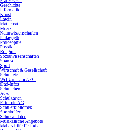
Französisch
Geschichte
Informatik
Kunst
Latein
Mathematik
Musik
Naturwissenschaften
Pädagogik
Philosophie
Physik
Religion
Sozialwissenschaften
Spanisch
Sport
Wirtschaft & Gesellschaft
Schulnetz
WebUntis am AEG
iPad-Infos
Schulleben
AGs
Schulgarten
Fairtrade AG
Schülerbibliothek
Sporthelfer
Schulsanitäter
Musikalische Angebote
Maher-Hilfe für Indien