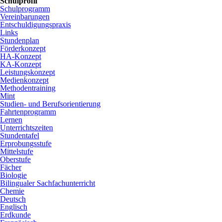
Schulprofil
Schulprogramm
Vereinbarungen
Entschuldigungspraxis
Links
Stundenplan
Förderkonzept
HA-Konzept
KA-Konzept
Leistungskonzept
Medienkonzept
Methodentraining
Mint
Studien- und Berufsorientierung
Fahrtenprogramm
Lernen
Unterrichtszeiten
Stundentafel
Erprobungsstufe
Mittelstufe
Oberstufe
Fächer
Biologie
Bilingualer Sachfachunterricht
Chemie
Deutsch
Englisch
Erdkunde