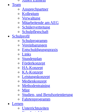
Albert Einstein
Team
Ansprechpartner
Kollegium
Verwaltung
Mitarbeitende am AEG
Schülervertretung
Schulpflegschaft
Schulprofil
Schulprogramm
Vereinbarungen
Entschuldigungspraxis
Links
Stundenplan
Förderkonzept
HA-Konzept
KA-Konzept
Leistungskonzept
Medienkonzept
Methodentraining
Mint
Studien- und Berufsorientierung
Fahrtenprogramm
Lernen
Unterrichtszeiten