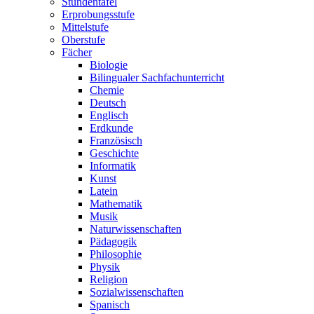
Stundentafel
Erprobungsstufe
Mittelstufe
Oberstufe
Fächer
Biologie
Bilingualer Sachfachunterricht
Chemie
Deutsch
Englisch
Erdkunde
Französisch
Geschichte
Informatik
Kunst
Latein
Mathematik
Musik
Naturwissenschaften
Pädagogik
Philosophie
Physik
Religion
Sozialwissenschaften
Spanisch