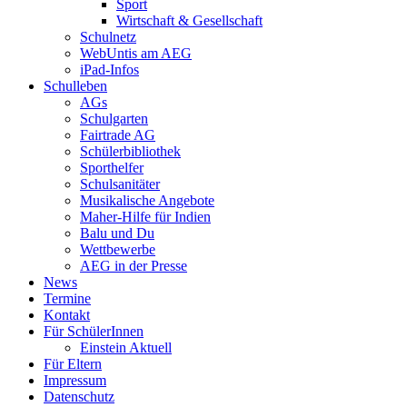
Sport
Wirtschaft & Gesellschaft
Schulnetz
WebUntis am AEG
iPad-Infos
Schulleben
AGs
Schulgarten
Fairtrade AG
Schülerbibliothek
Sporthelfer
Schulsanitäter
Musikalische Angebote
Maher-Hilfe für Indien
Balu und Du
Wettbewerbe
AEG in der Presse
News
Termine
Kontakt
Für SchülerInnen
Einstein Aktuell
Für Eltern
Impressum
Datenschutz