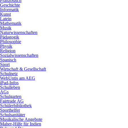
Französisch
Geschichte
Informatik
Kunst
Latein
Mathematik
Musik
Naturwissenschaften
Pädagogik
Philosophie
Physik
Religion
Sozialwissenschaften
Spanisch
Sport
Wirtschaft & Gesellschaft
Schulnetz
WebUntis am AEG
iPad-Infos
Schulleben
AGs
Schulgarten
Fairtrade AG
Schülerbibliothek
Sporthelfer
Schulsanitäter
Musikalische Angebote
Maher-Hilfe für Indien