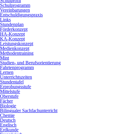
Schulprofil
Schulprogramm
Vereinbarungen
Entschuldigungspraxis
Links
Stundenplan
Förderkonzept
HA-Konzept
KA-Konzept
Leistungskonzept
Medienkonzept
Methodentraining
Mint
Studien- und Berufsorientierung
Fahrtenprogramm
Lernen
Unterrichtszeiten
Stundentafel
Erprobungsstufe
Mittelstufe
Oberstufe
Fächer
Biologie
Bilingualer Sachfachunterricht
Chemie
Deutsch
Englisch
Erdkunde