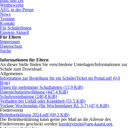
Balu und Du
Wettbewerbe
AEG in der Presse
News
Termine
Kontakt
Für SchülerInnen
Einstein Aktuell
Für Eltern
Impressum
Datenschutz
Suche
Informationen für Eltern
An dieser Stelle finden Sie verschiedene Unterlagen/Informationen zur
Schule zum Download.
Allgemeines
Information zur Bestellung für ein SchülerTicket im Portal.pdf
(0,0
Byte)
Daten für mehrtägige Schulfahrten
(15,9 KiB)
Datenschutzeinwilligung
(447,4 KiB)
Schulvereinbarung
(240,8 KiB)
Verhalten bei Unfall oder Krankheit
(55,5 KiB)
Vorlage Wochenplan (für Wochenplaner Kl. 5-7)
(47,6 KiB)
Förderverein
Beitrittserklärung 2024.pdf
(69,2 KiB)
Die Beitrittserklärung kann gerne per Mail an die Adresse des
Fördervereins geschickt werden
foerderverein@aeg-kaarst.org
.