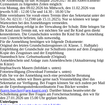
Die Anmeldung für das Schuljahr 2026/2027 ist am Albert-Einstein-
Gymnasium zu folgenden Zeiten möglich:
von Montag, den 09.02.2026 bis Mittwoch, den 11.02.2026 von
jeweils 9.00 - 12.00 Uhr und 14.30 - 18.00 Uhr
Bitte vereinbaren Sie vorab einen Termin über das Sekretariat unter der
Tel.-Nr. 02131 / 512590 (ab 15.11.2025). Nur so können wir lange
Wartezeiten bei den Anmeldungen vermeiden.
Die Anmeldung erfolgt in der Verwaltung der Schule. Bitte bringen Sie
Ihr Kind zum Termin mit, wir möchten Sie und Ihr Kind gern direkt
kennenlernen. Die Grundschulen werden Ihr Kind für die Anmeldung
vom Unterricht befreien, falls notwendig.
Für die Anmeldung benötigen wir folgende Dokumente:
Original des letzten Grundschulzeugnisses (4. Klasse, 1. Halbjahr)
Empfehlung der Grundschule zur Schulform (meist auf dem Zeugnis)
Kopie des Zeugnisses und der Empfehlung
Stammbuch bzw. Geburtsurkunde (Original)
Anmeldeschein und Anlage zum Anmeldeschein (Aktualisierung folgt
in Kürze)
Impfnachweis Masern (Infoblatt s. unten)
Fotoeinwilligung (Download Formular s. unten)
Falls Sie vor der Anmeldung noch eine persönliche Beratung
wünschen, stehen wir Ihnen gerne nach Voranmeldung über das
Sekretariat zur Verfügung. Bei Fragen können Sie sich zudem per Mail
an die Erprobungsstufenkoordinatorin Frau Bücker wenden
(
karen.buecker@aeg-kaarst.org
). Darüber hinaus beantwortet die
Schulleitung gerne Ihre Fragen am Forschernachmittag, den wir für
den 27.01.2026 um 15.00 Uhr geplant haben.
Unterlagen