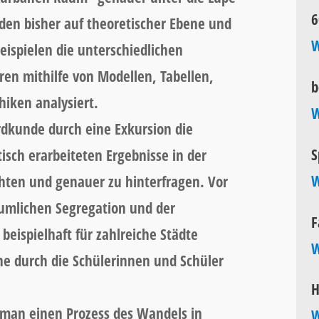
6
en bisher auf theoretischer Ebene und
W
ispielen die unterschiedlichen
ren mithilfe von Modellen, Tabellen,
b
iken analysiert.
W
Erdkunde durch eine Exkursion die
S
tisch erarbeiteten Ergebnisse in der
W
hten und genauer zu hinterfragen. Vor
äumlichen Segregation und der
F
beispielhaft für zahlreiche Städte
W
e durch die Schülerinnen und Schüler
H
t man einen Prozess des Wandels in
W