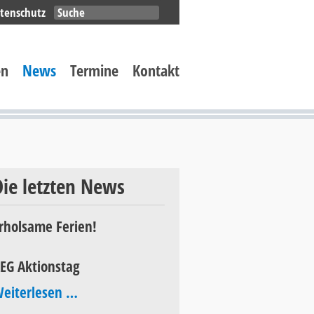
Navigation
tenschutz
überspringen
en
News
Termine
Kontakt
Die letzten News
rholsame Ferien!
EG Aktionstag
AEG
eiterlesen …