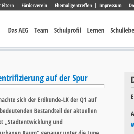
r Eltern
Förderverein
Ehemaligentreffen
Impressum
Da
Navigation
überspringen
Das AEG
Team
Schulprofil
Lernen
Schulleb
trifizierung auf der Spur
E
achte sich der Erdkunde-LK der Q1 auf
bedeutenden Bestandteil der aktuellen
A
t „Stadtentwicklung und
W
 urbanen Raum“ genauer unter die Lupe