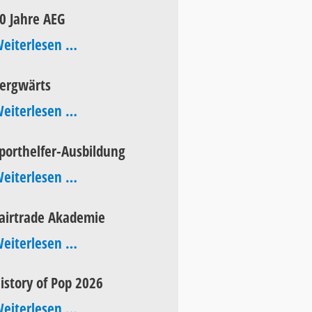
Aktionstag
0 Jahre AEG
60
eiterlesen …
Jahre
ergwärts
AEG
bergwärts
eiterlesen …
porthelfer-Ausbildung
Sporthelfer-
eiterlesen …
Ausbildung
airtrade Akademie
Fairtrade
eiterlesen …
Akademie
istory of Pop 2026
History
eiterlesen …