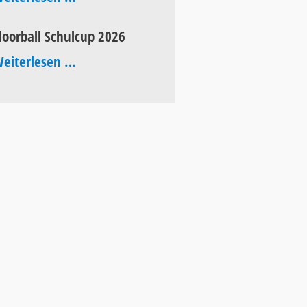
of
loorball Schulcup 2026
Pop
Floorball
eiterlesen …
2026
Schulcup
2026