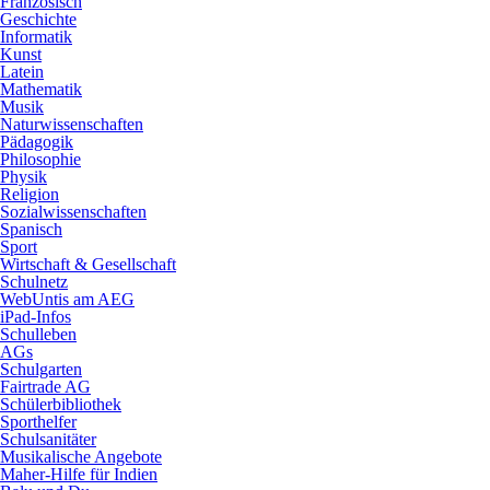
Französisch
Geschichte
Informatik
Kunst
Latein
Mathematik
Musik
Naturwissenschaften
Pädagogik
Philosophie
Physik
Religion
Sozialwissenschaften
Spanisch
Sport
Wirtschaft & Gesellschaft
Schulnetz
WebUntis am AEG
iPad-Infos
Schulleben
AGs
Schulgarten
Fairtrade AG
Schülerbibliothek
Sporthelfer
Schulsanitäter
Musikalische Angebote
Maher-Hilfe für Indien