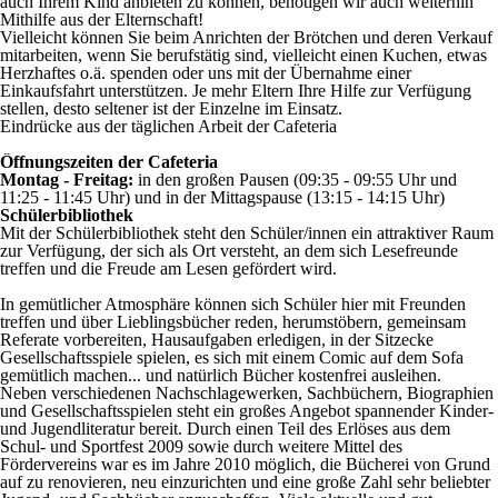
auch Ihrem Kind anbieten zu können, benötigen wir auch weiterhin
Mithilfe aus der Elternschaft!
Vielleicht können Sie beim Anrichten der Brötchen und deren Verkauf
mitarbeiten, wenn Sie berufstätig sind, vielleicht einen Kuchen, etwas
Herzhaftes o.ä. spenden oder uns mit der Übernahme einer
Einkaufsfahrt unterstützen. Je mehr Eltern Ihre Hilfe zur Verfügung
stellen, desto seltener ist der Einzelne im Einsatz.
Eindrücke aus der täglichen Arbeit der Cafeteria
Öffnungszeiten der Cafeteria
Montag - Freitag:
in den großen Pausen (09:35 - 09:55 Uhr und
11:25 - 11:45 Uhr) und in der Mittagspause (13:15 - 14:15 Uhr)
Schülerbibliothek
Mit der Schülerbibliothek steht den Schüler/innen ein attraktiver Raum
zur Verfügung, der sich als Ort versteht, an dem sich Lesefreunde
treffen und die Freude am Lesen gefördert wird.
In gemütlicher Atmosphäre können sich Schüler hier mit Freunden
treffen und über Lieblingsbücher reden, herumstöbern, gemeinsam
Referate vorbereiten, Hausaufgaben erledigen, in der Sitzecke
Gesellschaftsspiele spielen, es sich mit einem Comic auf dem Sofa
gemütlich machen... und natürlich Bücher kostenfrei ausleihen.
Neben verschiedenen Nachschlagewerken, Sachbüchern, Biographien
und Gesellschaftsspielen steht ein großes Angebot spannender Kinder-
und Jugendliteratur bereit. Durch einen Teil des Erlöses aus dem
Schul- und Sportfest 2009 sowie durch weitere Mittel des
Fördervereins war es im Jahre 2010 möglich, die Bücherei von Grund
auf zu renovieren, neu einzurichten und eine große Zahl sehr beliebter