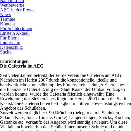
Balu und Du
Wettbewerbe
AEG in der Presse
News
Termine
Kontakt
Für SchülerInnen
Einstein Aktuell
Für Eltern
Impressum
Datenschutz
Suche
Einrichtungen
Die Cafeteria im AEG
Seit vielen Jahren betreibt der Förderverein die Cafeteria am AEG.
Nachdem im Herbst 2007 durch die konzeptionelle, ideelle und
handwerkliche Unterstützung des Fördervereins, einiger Eltern sowie
die finanzielle Unterstützung der Stadt Kaarst der Umbau vollzogen
werden konnte, wurde die Cafeteria feierlich eingeweiht. Eine
Erweiterung des Sitzbereiches folgte im Herbst 2009 durch die Stadt
Kaarst. Die Cafeteria bereichert täglich mit ihrem abwechslungsreichen
Angebot das Schulleben.
Zurzeit werden täglich ca. 90 Brötchen (belegt u.a. mit Schinken,
Salami, Käse, Salat, Tomate, Gurke) Laugenstangen, Snacks, Kuchen,
Getränke etc. verkauft; das Angebot wird ständig erweitert. Um diese
Vielfalt auch weiterhin den SchülerInnen unserer Schule und damit