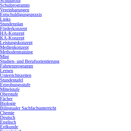
Schulprofil
Schulprogramm
Vereinbarungen
Entschuldigungspraxis
Links
Stundenplan
Förderkonzept
HA-Konzept
KA-Konzept
Leistungskonzept
Medienkonzept
Methodentraining
Mint
Studien- und Berufsorientierung
Fahrtenprogramm
Lernen
Unterrichtszeiten
Stundentafel
Erprobungsstufe
Mittelstufe
Oberstufe
Fächer
Biologie
Bilingualer Sachfachunterricht
Chemie
Deutsch
Englisch
Erdkunde