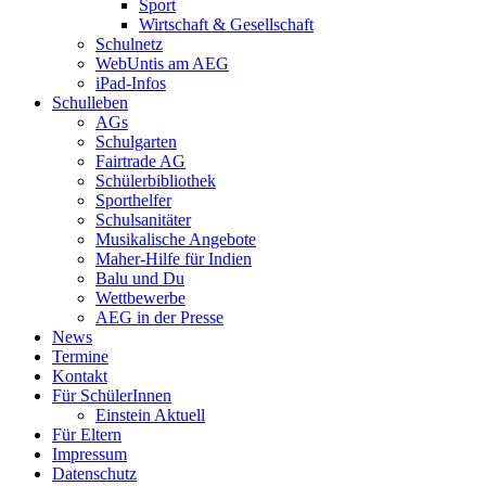
Sport
Wirtschaft & Gesellschaft
Schulnetz
WebUntis am AEG
iPad-Infos
Schulleben
AGs
Schulgarten
Fairtrade AG
Schülerbibliothek
Sporthelfer
Schulsanitäter
Musikalische Angebote
Maher-Hilfe für Indien
Balu und Du
Wettbewerbe
AEG in der Presse
News
Termine
Kontakt
Für SchülerInnen
Einstein Aktuell
Für Eltern
Impressum
Datenschutz