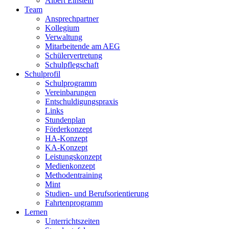
Albert Einstein
Team
Ansprechpartner
Kollegium
Verwaltung
Mitarbeitende am AEG
Schülervertretung
Schulpflegschaft
Schulprofil
Schulprogramm
Vereinbarungen
Entschuldigungspraxis
Links
Stundenplan
Förderkonzept
HA-Konzept
KA-Konzept
Leistungskonzept
Medienkonzept
Methodentraining
Mint
Studien- und Berufsorientierung
Fahrtenprogramm
Lernen
Unterrichtszeiten