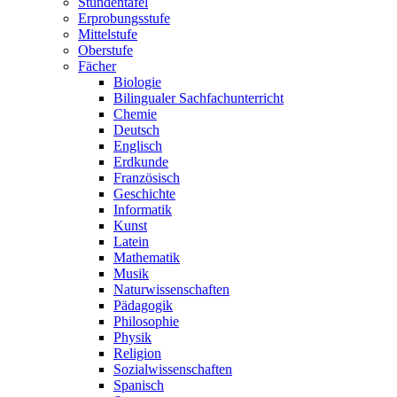
Stundentafel
Erprobungsstufe
Mittelstufe
Oberstufe
Fächer
Biologie
Bilingualer Sachfachunterricht
Chemie
Deutsch
Englisch
Erdkunde
Französisch
Geschichte
Informatik
Kunst
Latein
Mathematik
Musik
Naturwissenschaften
Pädagogik
Philosophie
Physik
Religion
Sozialwissenschaften
Spanisch