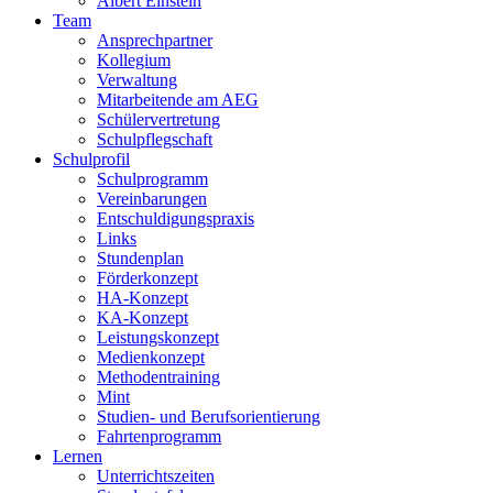
Albert Einstein
Team
Ansprechpartner
Kollegium
Verwaltung
Mitarbeitende am AEG
Schülervertretung
Schulpflegschaft
Schulprofil
Schulprogramm
Vereinbarungen
Entschuldigungspraxis
Links
Stundenplan
Förderkonzept
HA-Konzept
KA-Konzept
Leistungskonzept
Medienkonzept
Methodentraining
Mint
Studien- und Berufsorientierung
Fahrtenprogramm
Lernen
Unterrichtszeiten