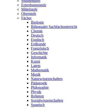
Stundentafel
Erprobungsstufe
Mittelstufe
Oberstufe
Fächer
Biologie
Bilingualer Sachfachunterricht
Chemie
Deutsch
Englisch
Erdkunde
Französisch
Geschichte
Informatik
Kunst
Latein
Mathematik
Musik
Naturwissenschaften
Pädagogik
Philosophie
Physik
Religion
Sozialwissenschaften
Spanisch