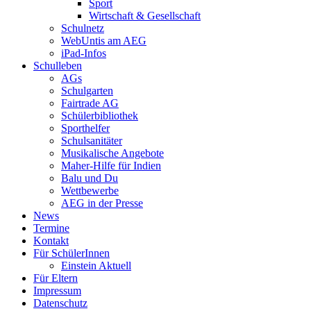
Sport
Wirtschaft & Gesellschaft
Schulnetz
WebUntis am AEG
iPad-Infos
Schulleben
AGs
Schulgarten
Fairtrade AG
Schülerbibliothek
Sporthelfer
Schulsanitäter
Musikalische Angebote
Maher-Hilfe für Indien
Balu und Du
Wettbewerbe
AEG in der Presse
News
Termine
Kontakt
Für SchülerInnen
Einstein Aktuell
Für Eltern
Impressum
Datenschutz