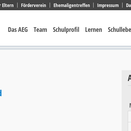
r Eltern
Förderverein
Ehemaligentreffen
Impressum
Da
Navigation
überspringen
Das AEG
Team
Schulprofil
Lernen
Schulleb
d