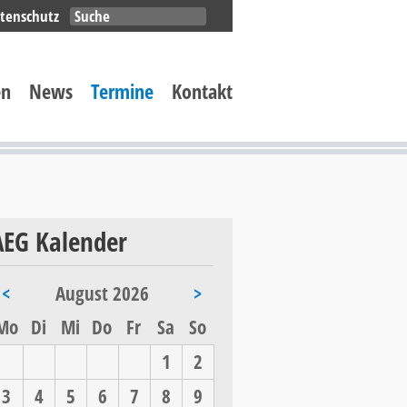
Navigation
tenschutz
überspringen
en
News
Termine
Kontakt
AEG Kalender
<
August 2026
>
ntag
enstag
ttwoch
nnerstag
eitag
mstag
nntag
Mo
Di
Mi
Do
Fr
Sa
So
1
2
3
4
5
6
7
8
9