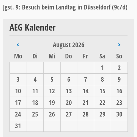
Jgst. 9: Besuch beim Landtag in Düsseldorf (9c/d)
AEG Kalender
<
August 2026
>
ntag
enstag
ttwoch
nnerstag
eitag
mstag
nntag
Mo
Di
Mi
Do
Fr
Sa
So
1
2
3
4
5
6
7
8
9
10
11
12
13
14
15
16
17
18
19
20
21
22
23
24
25
26
27
28
29
30
31