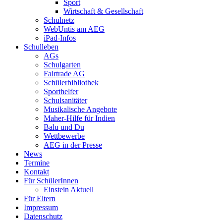
Sport
Wirtschaft & Gesellschaft
Schulnetz
WebUntis am AEG
iPad-Infos
Schulleben
AGs
Schulgarten
Fairtrade AG
Schülerbibliothek
Sporthelfer
Schulsanitäter
Musikalische Angebote
Maher-Hilfe für Indien
Balu und Du
Wettbewerbe
AEG in der Presse
News
Termine
Kontakt
Für SchülerInnen
Einstein Aktuell
Für Eltern
Impressum
Datenschutz