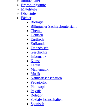
Stundentafel
Erprobungsstufe
Mittelstufe
Oberstufe
Fächer
Biologie
Bilingualer Sachfachunterricht
Chemie
Deutsch
Englisch
Erdkunde
Französisch
Geschichte
Informatik
Kunst
Latein
Mathematik
Musik
Naturwissenschaften
Pädagogik
Philosophie
Physik
Religion
Sozialwissenschaften
Spanisch