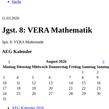
Suche
11.03.2026
Jgst. 8: VERA Mathematik
Jgst. 8: VERA Mathematik
AEG Kalender
<
August 2026
>
Mo
ntag
Di
enstag
Mi
ttwoch
Do
nnerstag
Fr
eitag
Sa
mstag
So
nnta
1
2
3
4
5
6
7
8
9
10
11
12
13
14
15
16
17
18
19
20
21
22
23
24
25
26
27
28
29
30
31
AEG Kalender 2026