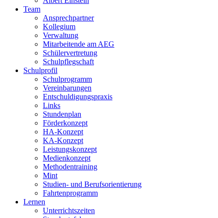
Albert Einstein
Team
Ansprechpartner
Kollegium
Verwaltung
Mitarbeitende am AEG
Schülervertretung
Schulpflegschaft
Schulprofil
Schulprogramm
Vereinbarungen
Entschuldigungspraxis
Links
Stundenplan
Förderkonzept
HA-Konzept
KA-Konzept
Leistungskonzept
Medienkonzept
Methodentraining
Mint
Studien- und Berufsorientierung
Fahrtenprogramm
Lernen
Unterrichtszeiten