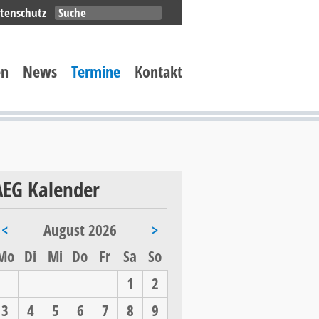
Navigation
tenschutz
überspringen
en
News
Termine
Kontakt
AEG Kalender
<
August 2026
>
ntag
enstag
ttwoch
nnerstag
eitag
mstag
nntag
Mo
Di
Mi
Do
Fr
Sa
So
1
2
3
4
5
6
7
8
9