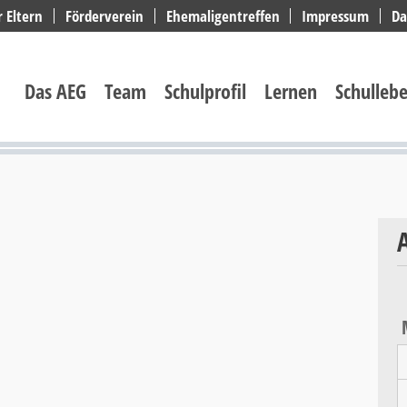
r Eltern
Förderverein
Ehemaligentreffen
Impressum
Da
Navigation
überspringen
Das AEG
Team
Schulprofil
Lernen
Schulleb