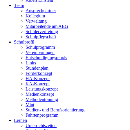
Albert Einstein
Team
Ansprechpartner
Kollegium
Verwaltung
Mitarbeitende am AEG
Schülervertretung
Schulpflegschaft
Schulprofil
Schulprogramm
Vereinbarungen
Entschuldigungspraxis
Links
Stundenplan
Förderkonzept
HA-Konzept
KA-Konzept
Leistungskonzept
Medienkonzept
Methodentraining
Mint
Studien- und Berufsorientierung
Fahrtenprogramm
Lernen
Unterrichtszeiten