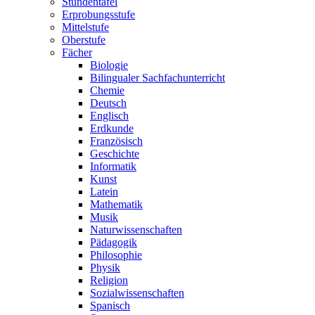
Stundentafel
Erprobungsstufe
Mittelstufe
Oberstufe
Fächer
Biologie
Bilingualer Sachfachunterricht
Chemie
Deutsch
Englisch
Erdkunde
Französisch
Geschichte
Informatik
Kunst
Latein
Mathematik
Musik
Naturwissenschaften
Pädagogik
Philosophie
Physik
Religion
Sozialwissenschaften
Spanisch