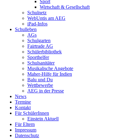
Sport
Wirtschaft & Gesellschaft
Schulnetz
WebUntis am AEG
iPad-Infos
Schulleben
AGs
Schulgarten
Fairtrade AG
Schülerbibliothek
Sporthelfer
Schulsanitäter
Musikalische Angebote
Maher-Hilfe für Indien
Balu und Du
Wettbewerbe
AEG in der Presse
News
Termine
Kontakt
Für SchülerInnen
Einstein Aktuell
Für Eltern
Impressum
Datenschutz