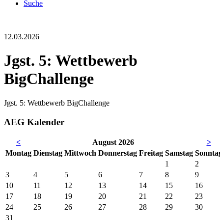
Suche
12.03.2026
Jgst. 5: Wettbewerb
BigChallenge
Jgst. 5: Wettbewerb BigChallenge
AEG Kalender
<
August 2026
>
Mo
ntag
Di
enstag
Mi
ttwoch
Do
nnerstag
Fr
eitag
Sa
mstag
So
nnta
1
2
3
4
5
6
7
8
9
10
11
12
13
14
15
16
17
18
19
20
21
22
23
24
25
26
27
28
29
30
31