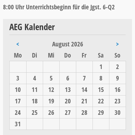
8:00 Uhr Unterrichtsbeginn für die Jgst. 6-Q2
AEG Kalender
<
August 2026
>
ntag
enstag
ttwoch
nnerstag
eitag
mstag
nntag
Mo
Di
Mi
Do
Fr
Sa
So
1
2
3
4
5
6
7
8
9
10
11
12
13
14
15
16
17
18
19
20
21
22
23
24
25
26
27
28
29
30
31