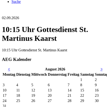
Suche
02.09.2026
10:15 Uhr Gottesdienst St.
Martinus Kaarst
10:15 Uhr Gottesdienst St. Martinus Kaarst
AEG Kalender
<
August 2026
>
Mo
ntag
Di
enstag
Mi
ttwoch
Do
nnerstag
Fr
eitag
Sa
mstag
So
nnta
1
2
3
4
5
6
7
8
9
10
11
12
13
14
15
16
17
18
19
20
21
22
23
24
25
26
27
28
29
30
31