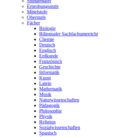
Stundentafel
Erprobungsstufe
Mittelstufe
Oberstufe
Fächer
Biologie
Bilingualer Sachfachunterricht
Chemie
Deutsch
Englisch
Erdkunde
Französisch
Geschichte
Informatik
Kunst
Latein
Mathematik
Musik
Naturwissenschaften
Pädagogik
Philosophie
Physik
Religion
Sozialwissenschaften
Spanisch