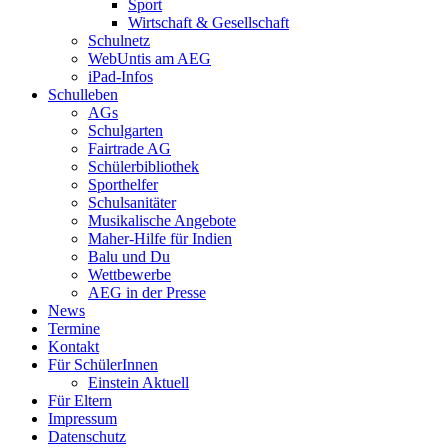
Sport
Wirtschaft & Gesellschaft
Schulnetz
WebUntis am AEG
iPad-Infos
Schulleben
AGs
Schulgarten
Fairtrade AG
Schülerbibliothek
Sporthelfer
Schulsanitäter
Musikalische Angebote
Maher-Hilfe für Indien
Balu und Du
Wettbewerbe
AEG in der Presse
News
Termine
Kontakt
Für SchülerInnen
Einstein Aktuell
Für Eltern
Impressum
Datenschutz