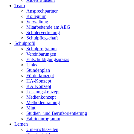
Albert Einstein
Team
Ansprechpartner
Kollegium
Verwaltung
Mitarbeitende am AEG
Schülervertretung
Schulpflegschaft
Schulprofil
Schulprogramm
Vereinbarungen
Entschuldigungspraxis
Links
Stundenplan
Förderkonzept
HA-Konzept
KA-Konzept
Leistungskonzept
Medienkonzept
Methodentraining
Mint
Studien- und Berufsorientierung
Fahrtenprogramm
Lernen
Unterrichtszeiten