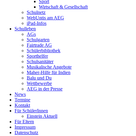
Sport
Wirtschaft & Gesellschaft
Schulnetz
WebUntis am AEG
iPad-Infos
Schulleben
AGs
Schulgarten
Fairtrade AG
Schülerbibliothek
Sporthelfer
Schulsanitäter
Musikalische Angebote
Maher-Hilfe für Indien
Balu und Du
Wettbewerbe
AEG in der Presse
News
Termine
Kontakt
Für SchülerInnen
Einstein Aktuell
Für Eltern
Impressum
Datenschutz