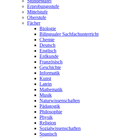
Stundentafel
Erprobungsstufe
Mittelstufe
Oberstufe
Fächer
Biologie
Bilingualer Sachfachunterricht
Chemie
Deutsch
Englisch
Erdkunde
Französisch
Geschichte
Informatik
Kunst
Latein
Mathematik
Musik
Naturwissenschaften
Pädagogik
Philosophie
Physik
Religion
Sozialwissenschaften
Spanisch