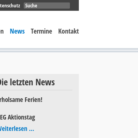
Navigation
tenschutz
überspringen
en
News
Termine
Kontakt
Die letzten News
rholsame Ferien!
EG Aktionstag
AEG
eiterlesen …