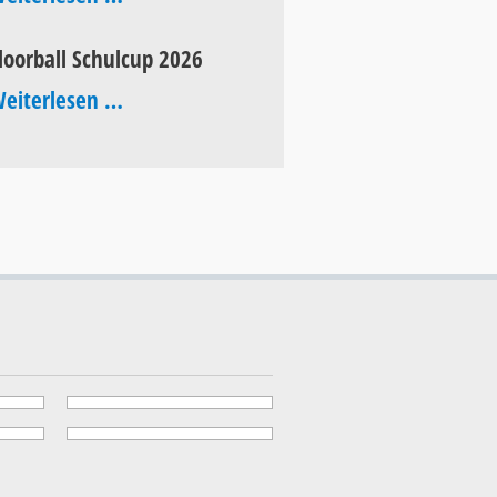
of
loorball Schulcup 2026
Pop
Floorball
eiterlesen …
2026
Schulcup
2026