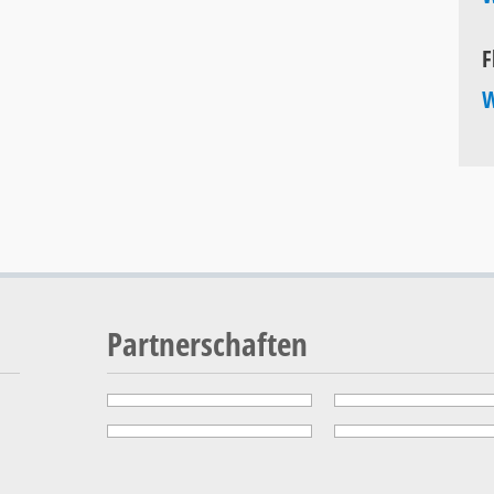
F
W
Partnerschaften