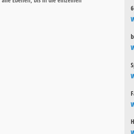
n alle Ebenen, bis in die einzelnen
6
W
b
W
S
W
F
W
H
W