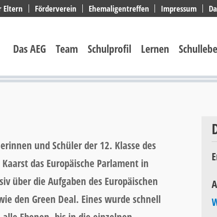
r Eltern
Förderverein
Ehemaligentreffen
Impressum
Da
Navigation
überspringen
Das AEG
Team
Schulprofil
Lernen
Schulleb
erinnen und Schüler der 12. Klasse des
E
 Kaarst das Europäische Parlament in
nsiv über die Aufgaben des Europäischen
A
ie den Green Deal. Eines wurde schnell
W