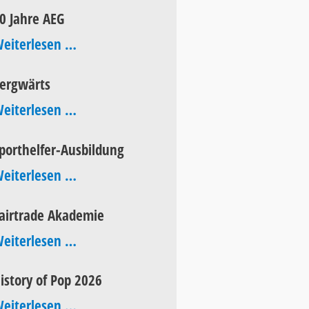
Aktionstag
0 Jahre AEG
60
eiterlesen …
Jahre
ergwärts
AEG
bergwärts
eiterlesen …
porthelfer-Ausbildung
Sporthelfer-
eiterlesen …
Ausbildung
airtrade Akademie
Fairtrade
eiterlesen …
Akademie
istory of Pop 2026
History
eiterlesen …