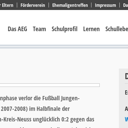
r Eltern
Förderverein
Ehemaligentreffen
Impressum
Da
Navigation
überspringen
Das AEG
Team
Schulprofil
Lernen
Schulleb
E
phase verlor die Fußball Jungen-
2007-2008) im Halbfinale der
A
n-Kreis-Neuss unglücklich 0:2 gegen das
W