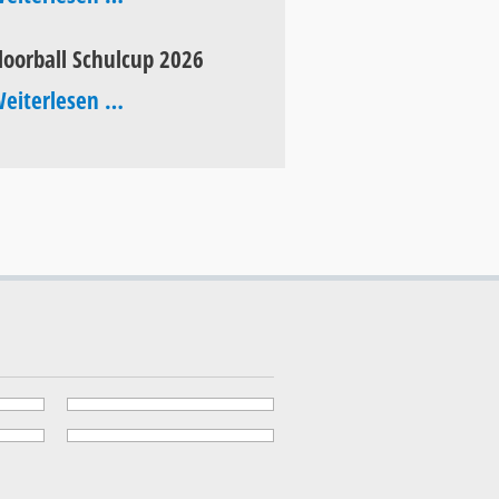
of
loorball Schulcup 2026
Pop
Floorball
eiterlesen …
2026
Schulcup
2026