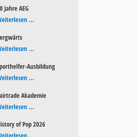
Aktionstag
0 Jahre AEG
60
eiterlesen …
Jahre
ergwärts
AEG
bergwärts
eiterlesen …
porthelfer-Ausbildung
Sporthelfer-
eiterlesen …
Ausbildung
airtrade Akademie
Fairtrade
eiterlesen …
Akademie
istory of Pop 2026
History
eiterlesen …