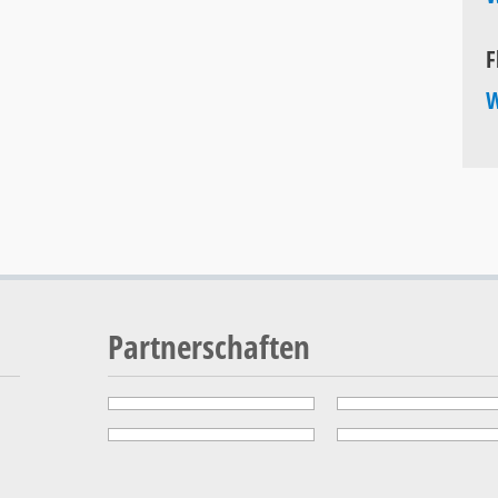
F
W
Partnerschaften