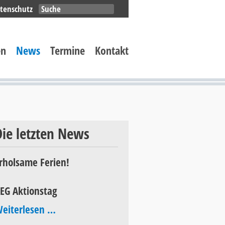
Navigation
tenschutz
überspringen
en
News
Termine
Kontakt
Die letzten News
rholsame Ferien!
EG Aktionstag
AEG
eiterlesen …