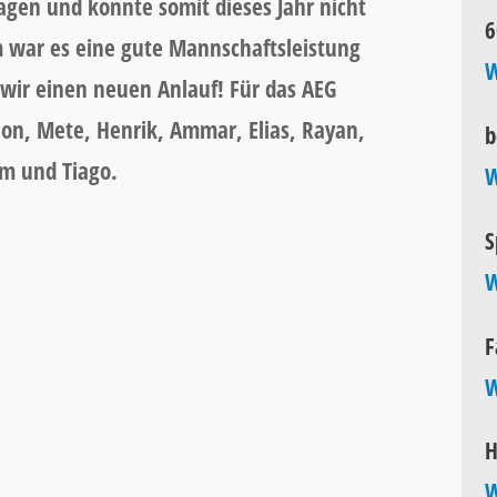
en und konnte somit dieses Jahr nicht
6
em war es eine gute Mannschaftsleistung
W
wir einen neuen Anlauf! Für das AEG
Leon, Mete, Henrik, Ammar, Elias, Rayan,
b
iam und Tiago.
W
S
W
F
W
H
W