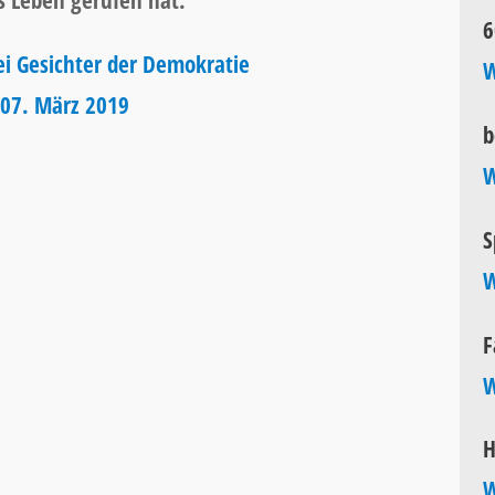
s Leben gerufen hat.
6
ei Gesichter der Demokratie
W
 07. März 2019
b
W
S
W
F
W
H
W