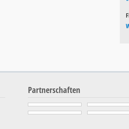
F
W
Partnerschaften