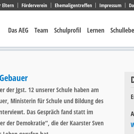
r Eltern
Förderverein
Ehemaligentreffen
Impressum
Da
Navigation
überspringen
Das AEG
Team
Schulprofil
Lernen
Schulleb
 Gebauer
er der Jgst. 12 unserer Schule haben am
E
er, Ministerin für Schule und Bildung des
nterviewt. Das Gespräch fand statt im
A
er der Demokratie“, die der Kaarster Sven
W