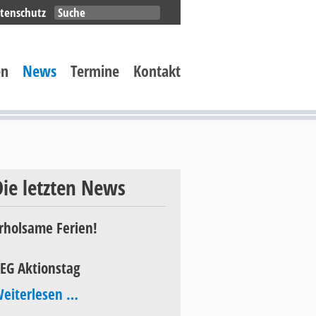
Navigation
tenschutz
überspringen
en
News
Termine
Kontakt
Die letzten News
rholsame Ferien!
EG Aktionstag
AEG
eiterlesen …