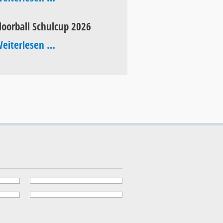
of
loorball Schulcup 2026
Pop
Floorball
eiterlesen …
2026
Schulcup
2026