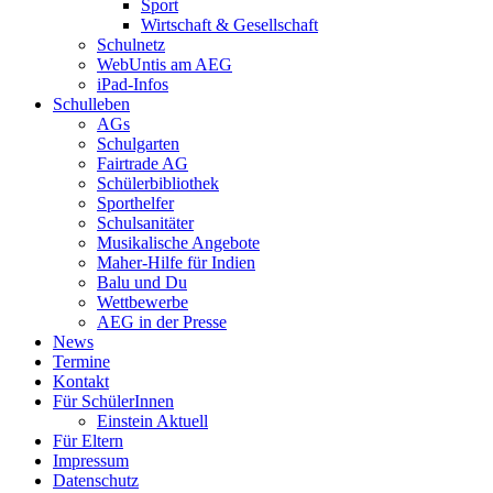
Sport
Wirtschaft & Gesellschaft
Schulnetz
WebUntis am AEG
iPad-Infos
Schulleben
AGs
Schulgarten
Fairtrade AG
Schülerbibliothek
Sporthelfer
Schulsanitäter
Musikalische Angebote
Maher-Hilfe für Indien
Balu und Du
Wettbewerbe
AEG in der Presse
News
Termine
Kontakt
Für SchülerInnen
Einstein Aktuell
Für Eltern
Impressum
Datenschutz