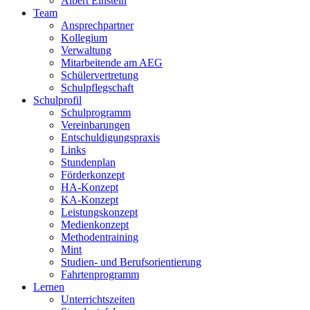
Albert Einstein
Team
Ansprechpartner
Kollegium
Verwaltung
Mitarbeitende am AEG
Schülervertretung
Schulpflegschaft
Schulprofil
Schulprogramm
Vereinbarungen
Entschuldigungspraxis
Links
Stundenplan
Förderkonzept
HA-Konzept
KA-Konzept
Leistungskonzept
Medienkonzept
Methodentraining
Mint
Studien- und Berufsorientierung
Fahrtenprogramm
Lernen
Unterrichtszeiten