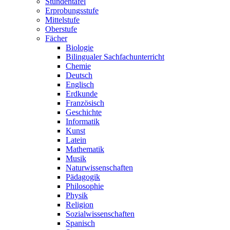
Stundentafel
Erprobungsstufe
Mittelstufe
Oberstufe
Fächer
Biologie
Bilingualer Sachfachunterricht
Chemie
Deutsch
Englisch
Erdkunde
Französisch
Geschichte
Informatik
Kunst
Latein
Mathematik
Musik
Naturwissenschaften
Pädagogik
Philosophie
Physik
Religion
Sozialwissenschaften
Spanisch