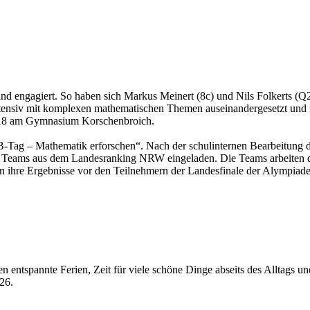
und engagiert. So haben sich Markus Meinert (8c) und Nils Folkerts (
 intensiv mit komplexen mathematischen Themen auseinandergesetzt und 
018 am Gymnasium Korschenbroich.
B-Tag – Mathematik erforschen“. Nach der schulinternen Bearbeitung d
n Teams aus dem Landesranking NRW eingeladen. Die Teams arbeiten do
n ihre Ergebnisse vor den Teilnehmern der Landesfinale der Alympiade
n entspannte Ferien, Zeit für viele schöne Dinge abseits des Alltags 
26.