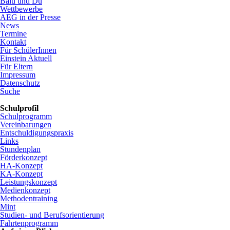
Balu und Du
Wettbewerbe
AEG in der Presse
News
Termine
Kontakt
Für SchülerInnen
Einstein Aktuell
Für Eltern
Impressum
Datenschutz
Suche
Schulprofil
Navigation
Schulprogramm
überspringen
Vereinbarungen
Entschuldigungspraxis
Links
Stundenplan
Förderkonzept
HA-Konzept
KA-Konzept
Leistungskonzept
Medienkonzept
Methodentraining
Mint
Studien- und Berufsorientierung
Fahrtenprogramm