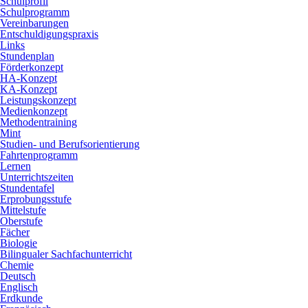
Schulprofil
Schulprogramm
Vereinbarungen
Entschuldigungspraxis
Links
Stundenplan
Förderkonzept
HA-Konzept
KA-Konzept
Leistungskonzept
Medienkonzept
Methodentraining
Mint
Studien- und Berufsorientierung
Fahrtenprogramm
Lernen
Unterrichtszeiten
Stundentafel
Erprobungsstufe
Mittelstufe
Oberstufe
Fächer
Biologie
Bilingualer Sachfachunterricht
Chemie
Deutsch
Englisch
Erdkunde