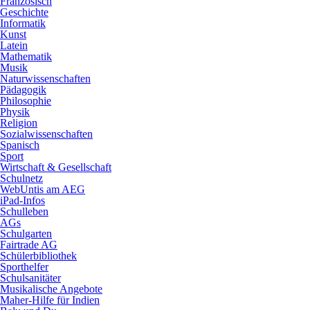
Französisch
Geschichte
Informatik
Kunst
Latein
Mathematik
Musik
Naturwissenschaften
Pädagogik
Philosophie
Physik
Religion
Sozialwissenschaften
Spanisch
Sport
Wirtschaft & Gesellschaft
Schulnetz
WebUntis am AEG
iPad-Infos
Schulleben
AGs
Schulgarten
Fairtrade AG
Schülerbibliothek
Sporthelfer
Schulsanitäter
Musikalische Angebote
Maher-Hilfe für Indien