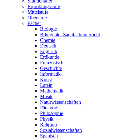
Stundentafel
Erprobungsstufe
Mittelstufe
Oberstufe
Fächer
Biologie
Bilingualer Sachfachunterricht
Chemie
Deutsch
Englisch
Erdkunde
Französisch
Geschichte
Informatik
Kunst
Latein
Mathematik
Musik
Naturwissenschaften
Pädagogik
Philosophie
Physik
Religion
Sozialwissenschaften
Spanisch