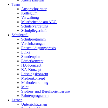
Albert Einstein
Team
Ansprechpartner
Kollegium
Verwaltung
Mitarbeitende am AEG
Schülervertretung
Schulpflegschaft
Schulprofil
Schulprogramm
Vereinbarungen
Entschuldigungspraxis
Links
Stundenplan
Förderkonzept
HA-Konzept
KA-Konzept
Leistungskonzept
Medienkonzept
Methodentraining
Mint
Studien- und Berufsorientierung
Fahrtenprogramm
Lernen
Unterrichtszeiten