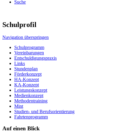
Suche
Schulprofil
Navigation überspringen
Schulprogramm
Vereinbarungen
Entschuldigungspraxis
Links
Stundenplan
Förderkonzept
HA-Konzept
KA-Konzept
Leistungskonzept
Medienkonzept
Methodentraining
Mint
Studien- und Berufsorientierung
Fahrtenprogramm
Auf einen Blick