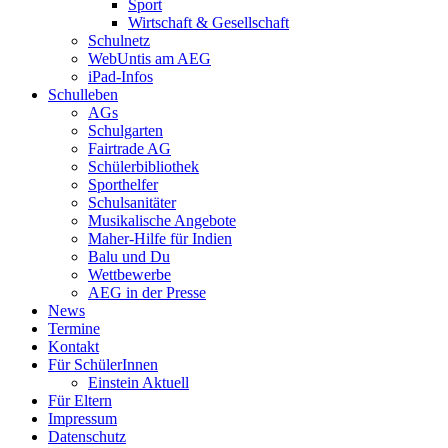
Sport
Wirtschaft & Gesellschaft
Schulnetz
WebUntis am AEG
iPad-Infos
Schulleben
AGs
Schulgarten
Fairtrade AG
Schülerbibliothek
Sporthelfer
Schulsanitäter
Musikalische Angebote
Maher-Hilfe für Indien
Balu und Du
Wettbewerbe
AEG in der Presse
News
Termine
Kontakt
Für SchülerInnen
Einstein Aktuell
Für Eltern
Impressum
Datenschutz