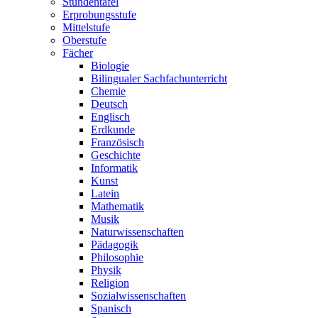
Stundentafel
Erprobungsstufe
Mittelstufe
Oberstufe
Fächer
Biologie
Bilingualer Sachfachunterricht
Chemie
Deutsch
Englisch
Erdkunde
Französisch
Geschichte
Informatik
Kunst
Latein
Mathematik
Musik
Naturwissenschaften
Pädagogik
Philosophie
Physik
Religion
Sozialwissenschaften
Spanisch