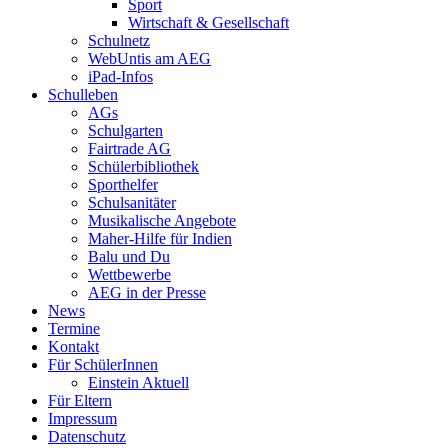
Sport
Wirtschaft & Gesellschaft
Schulnetz
WebUntis am AEG
iPad-Infos
Schulleben
AGs
Schulgarten
Fairtrade AG
Schülerbibliothek
Sporthelfer
Schulsanitäter
Musikalische Angebote
Maher-Hilfe für Indien
Balu und Du
Wettbewerbe
AEG in der Presse
News
Termine
Kontakt
Für SchülerInnen
Einstein Aktuell
Für Eltern
Impressum
Datenschutz