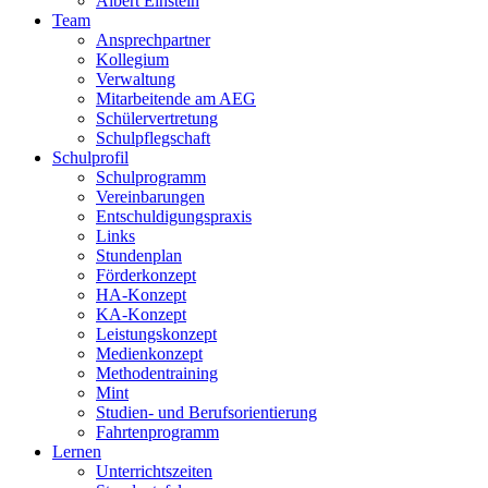
Albert Einstein
Team
Ansprechpartner
Kollegium
Verwaltung
Mitarbeitende am AEG
Schülervertretung
Schulpflegschaft
Schulprofil
Schulprogramm
Vereinbarungen
Entschuldigungspraxis
Links
Stundenplan
Förderkonzept
HA-Konzept
KA-Konzept
Leistungskonzept
Medienkonzept
Methodentraining
Mint
Studien- und Berufsorientierung
Fahrtenprogramm
Lernen
Unterrichtszeiten