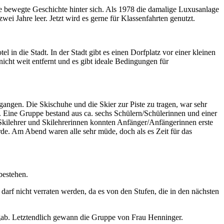
ine bewegte Geschichte hinter sich. Als 1978 die damalige Luxusanlage
wei Jahre leer. Jetzt wird es gerne für Klassenfahrten genutzt.
 in die Stadt. In der Stadt gibt es einen Dorfplatz vor einer kleinen
cht weit entfernt und es gibt ideale Bedingungen für
ngen. Die Skischuhe und die Skier zur Piste zu tragen, war sehr
n. Eine Gruppe bestand aus ca. sechs Schülern/Schülerinnen und einer
Skilehrer und Skilehrerinnen konnten Anfänger/Anfängerinnen erste
e. Am Abend waren alle sehr müde, doch als es Zeit für das
bestehen.
arf nicht verraten werden, da es von den Stufen, die in den nächsten
 gab. Letztendlich gewann die Gruppe von Frau Henninger.