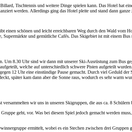
n Billard, Tischtennis und weitere Dinge spielen kann. Das Hotel hat e
anziert werden. Allerdings ging das Hotel pleite und stand dann ganze z
gibt einen schönen und leicht erreichbaren Weg durch den Wald vom Hotel
, Supermärkte und gemütliche Cafés. Das Skigebiet ist mit einem Bus ni
. Um 8.30 Uhr sind wir dann mit unserer Ski-Ausrüstung zum Bus gega
ufgeteilt, welche auf unterschiedlich schwere Pisten aufgeteilt wurde
 gegen 12 Uhr eine einstündige Pause gemacht. Durch viel Geduld der 
kt, später kam dann aber die Sonne raus, wodurch es sehr warm wurd
t versammelten wir uns in unseren Skigruppen, die aus ca. 8 Schülern 
 Gruppe geht, vor. Was bei diesem Spiel jedoch gemacht werden muss, d
Gewinnergruppe ermittelt, wobei es ein Stechen zwischen drei Gruppen