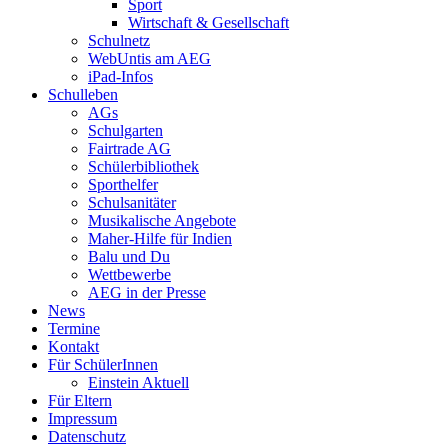
Sport
Wirtschaft & Gesellschaft
Schulnetz
WebUntis am AEG
iPad-Infos
Schulleben
AGs
Schulgarten
Fairtrade AG
Schülerbibliothek
Sporthelfer
Schulsanitäter
Musikalische Angebote
Maher-Hilfe für Indien
Balu und Du
Wettbewerbe
AEG in der Presse
News
Termine
Kontakt
Für SchülerInnen
Einstein Aktuell
Für Eltern
Impressum
Datenschutz