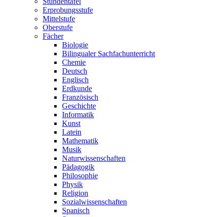
Stundentafel
Erprobungsstufe
Mittelstufe
Oberstufe
Fächer
Biologie
Bilingualer Sachfachunterricht
Chemie
Deutsch
Englisch
Erdkunde
Französisch
Geschichte
Informatik
Kunst
Latein
Mathematik
Musik
Naturwissenschaften
Pädagogik
Philosophie
Physik
Religion
Sozialwissenschaften
Spanisch