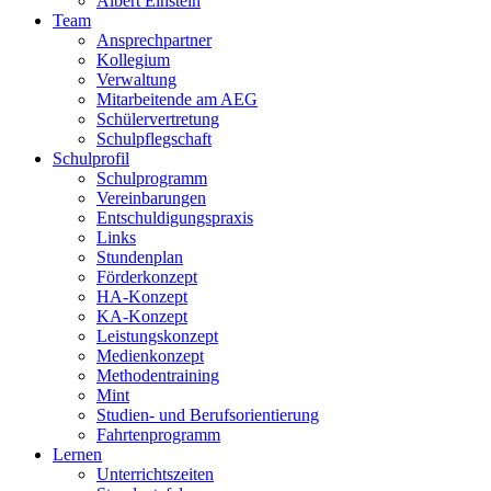
Albert Einstein
Team
Ansprechpartner
Kollegium
Verwaltung
Mitarbeitende am AEG
Schülervertretung
Schulpflegschaft
Schulprofil
Schulprogramm
Vereinbarungen
Entschuldigungspraxis
Links
Stundenplan
Förderkonzept
HA-Konzept
KA-Konzept
Leistungskonzept
Medienkonzept
Methodentraining
Mint
Studien- und Berufsorientierung
Fahrtenprogramm
Lernen
Unterrichtszeiten