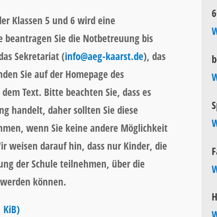
6
er Klassen 5 und 6 wird eine
W
 beantragen Sie die Notbetreuung bis
as Sekretariat (
info@aeg-kaarst.de
), das
b
inden Sie auf der Homepage des
W
 dem Text. Bitte beachten Sie, dass es
S
g handelt, daher sollten Sie diese
W
hmen, wenn Sie keine andere Möglichkeit
r weisen darauf hin, dass nur Kinder, die
F
ng der Schule teilnehmen, über die
W
t werden können.
H
 KiB)
W