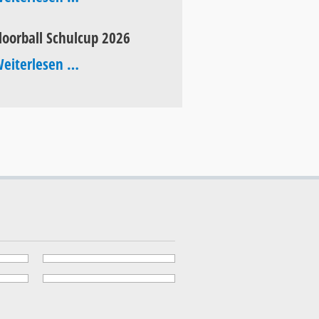
of
loorball Schulcup 2026
Pop
Floorball
eiterlesen …
2026
Schulcup
2026