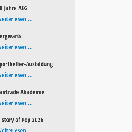
Aktionstag
0 Jahre AEG
60
eiterlesen …
Jahre
ergwärts
AEG
bergwärts
eiterlesen …
porthelfer-Ausbildung
Sporthelfer-
eiterlesen …
Ausbildung
airtrade Akademie
Fairtrade
eiterlesen …
Akademie
istory of Pop 2026
History
eiterlesen …