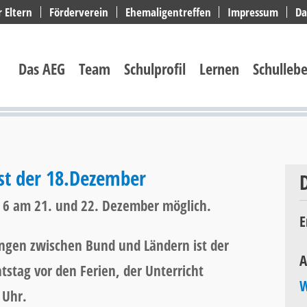
r Eltern
Förderverein
Ehemaligentreffen
Impressum
Da
Navigation
überspringen
Das AEG
Team
Schulprofil
Lernen
Schulleb
ist der 18.Dezember
 6 am 21. und 22. Dezember möglich.
E
ngen zwischen Bund und Ländern ist der
A
tstag vor den Ferien, der Unterricht
W
 Uhr.