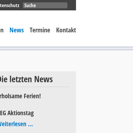
Navigation
tenschutz
überspringen
en
News
Termine
Kontakt
Die letzten News
rholsame Ferien!
EG Aktionstag
AEG
eiterlesen …