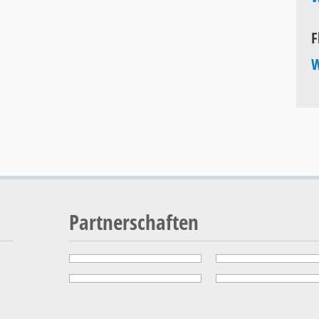
F
W
Partnerschaften