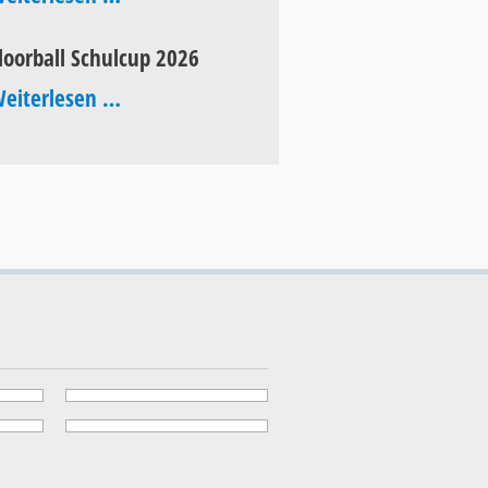
of
loorball Schulcup 2026
Pop
Floorball
eiterlesen …
2026
Schulcup
2026