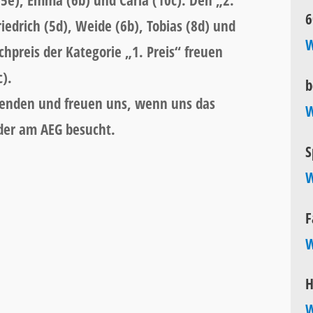
(5e), Emma (6b) und Carla (10c). Den „2.
6
riedrich (5d), Weide (6b), Tobias (8d) und
W
hpreis der Kategorie „1. Preis“ freuen
c).
b
menden und freuen uns, wenn uns das
W
der am AEG besucht.
S
W
F
W
H
W