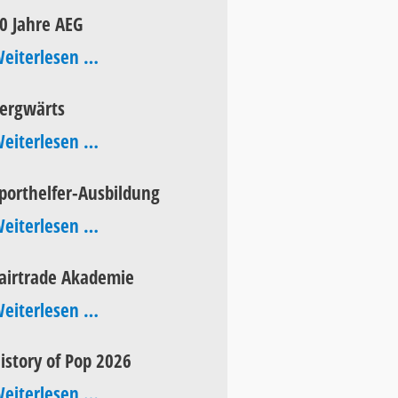
Aktionstag
0 Jahre AEG
60
eiterlesen …
Jahre
ergwärts
AEG
bergwärts
eiterlesen …
porthelfer-Ausbildung
Sporthelfer-
eiterlesen …
Ausbildung
airtrade Akademie
Fairtrade
eiterlesen …
Akademie
istory of Pop 2026
History
eiterlesen …