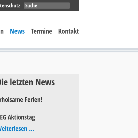
Navigation
tenschutz
überspringen
en
News
Termine
Kontakt
Die letzten News
rholsame Ferien!
EG Aktionstag
AEG
eiterlesen …