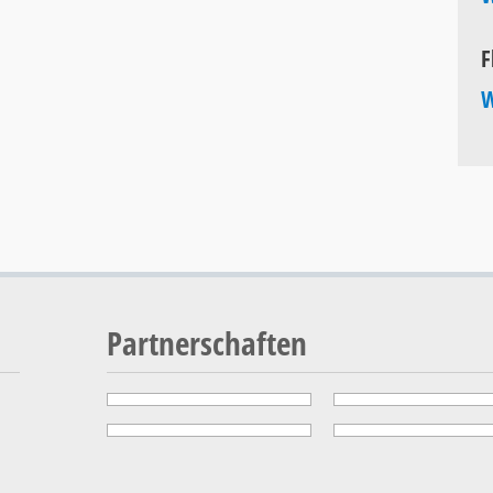
F
W
Partnerschaften