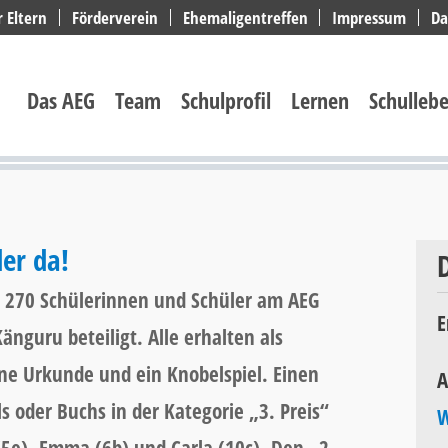
r Eltern
Förderverein
Ehemaligentreffen
Impressum
Da
Navigation
überspringen
Das AEG
Team
Schulprofil
Lernen
Schulleb
er da!
r 270 Schülerinnen und Schüler am AEG
E
guru beteiligt. Alle erhalten als
ne Urkunde und ein Knobelspiel. Einen
A
s oder Buchs in der Kategorie „3. Preis“
W